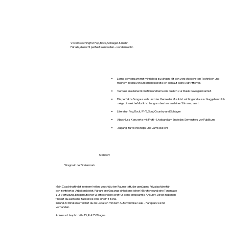
Vocal Coaching für Pop, Rock, Schlager & mehr.
Für alle, die nicht perfekt sein wollen – sondern echt.
Lerne gemeinsam mit mir richtig zu singen. Mit den verschiedensten Techniken und
meinem intensiven Unterricht bereite ich dich auf deine Auftritte vor.
Verbessere deine Intonation und lerne wie du dich zur Musik bewegen kannst .
Die perfekte Songauswahl und das Genre der Musik ist wichtig und ausschlaggebend. Ich
zeige dir welche Musikrichtung am besten zu deiner Stimme passt.
Literatur: Pop, Rock, R’n’B, Soul, Country und Schlager
Abschluss Konzerte mit Profi – Liveband am Ende des Semesters vor Publikum
Zugang zu Workshops und Jamsessions
Standort​
Wagna in der Steiermark
Mein Coaching findet in einem hellen, geschützten Raum statt, der genügend Privatsphäre für
konzentriertes Arbeiten bietet. Für unsere Gesangseinheiten stehen Mikrofone und eine Tonanlage
zur Verfügung. Ein gemütlicher Wartebereich sorgt für deine entspannte Ankunft. Direkt nebenan
findest du auch eine Bäckerei sowie eine Pizzeria.
In rund 30 Minuten erreichst du die Location mit dem Auto von Graz aus – Parkplätze sind
vorhanden.
Adresse: Hauptstraße 15, 8435 Wagna