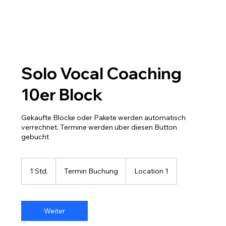
Solo Vocal Coaching
10er Block
Gekaufte Blöcke oder Pakete werden automatisch
verrechnet. Termine werden über diesen Button
gebucht
Termin
Buchung
1 Std.
1
Termin Buchung
Location 1
S
t
d
Weiter